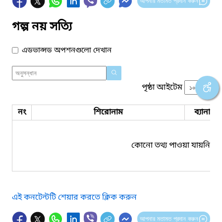
আপনার মতামত প্রদান করুন
গল্প নয় সত্যি
এডভান্সড অপশনগুলো দেখান
পৃষ্ঠা আইটেম
নং
শিরোনাম
ব্যানার 
কোনো তথ্য পাওয়া যায়নি।
এই কনটেন্টটি শেয়ার করতে ক্লিক করুন
আপনার মতামত প্রদান করুন