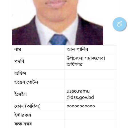
নাম
আল গালিব
উপজেলা সমাজসেবা
পদবি
অফিসার
অফিস
ওয়েব পোর্টল
usso.ramu
ইমেইল
@dss.gov.bd
ফোন (অফিস)
০০০০০০০০০০০
ইন্টারকম
কক্ষ নম্বর