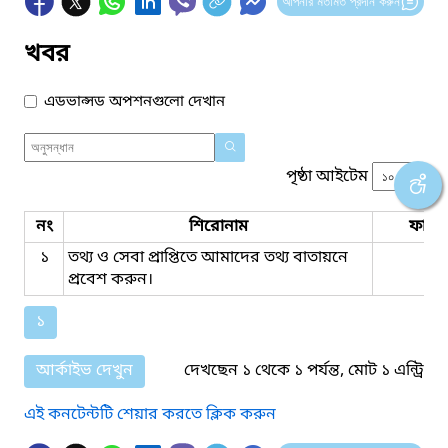
আপনার মতামত প্রদান করুন
খবর
এডভান্সড অপশনগুলো দেখান
পৃষ্ঠা আইটেম
নং
শিরোনাম
ফাইল
১
তথ্য ও সেবা প্রাপ্তিতে আমাদের তথ্য বাতায়নে
প্রবেশ করুন।
১
আর্কাইভ দেখুন
দেখছেন ১ থেকে ১ পর্যন্ত, মোট ১ এন্ট্রি
এই কনটেন্টটি শেয়ার করতে ক্লিক করুন