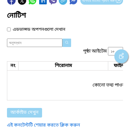
আপনার মতামত প্রদান করুন
নোটিশ
এডভান্সড অপশনগুলো দেখান
পৃষ্ঠা আইটেম
নং
শিরোনাম
ফাইল সম
কোনো তথ্য পাওয়া য
আর্কাইভ দেখুন
এই কনটেন্টটি শেয়ার করতে ক্লিক করুন