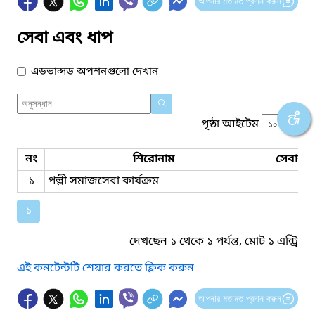
আপনার মতামত প্রদান করুন
সেবা এবং ধাপ
এডভান্সড অপশনগুলো দেখান
পৃষ্ঠা আইটেম
নং
শিরোনাম
সেবার ধ
১
পল্লী সমাজসেবা কার্যক্রম
১
দেখছেন ১ থেকে ১ পর্যন্ত, মোট ১ এন্ট্রি
এই কনটেন্টটি শেয়ার করতে ক্লিক করুন
আপনার মতামত প্রদান করুন