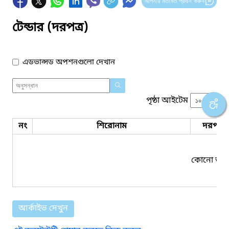
আপনার মতামত প্রদান করুন
টেন্ডার (দরপত্র)
এডভান্সড অপশনগুলো দেখান
পৃষ্ঠা আইটেম
নং
শিরোনাম
দরপত্র 
কোনো তথ্য
আর্কাইভ দেখুন